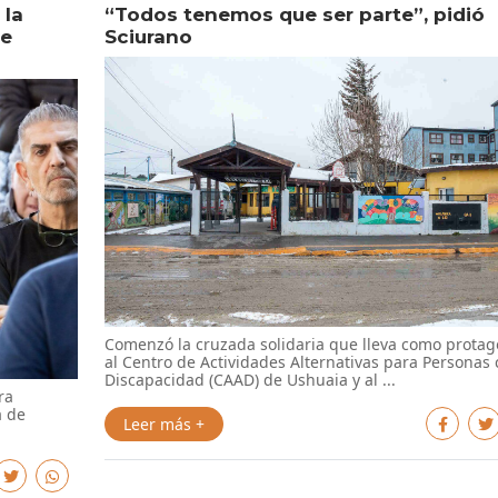
 la
“Todos tenemos que ser parte”, pidió
de
Sciurano
Comenzó la cruzada solidaria que lleva como protag
al Centro de Actividades Alternativas para Personas
Discapacidad (CAAD) de Ushuaia y al ...
ra
a de
Leer más +