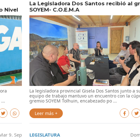
La Legisladora Dos Santos recibió al g
o Nivel
SOYEM- C.O.E.M.A
dora
La legisladora provincial Gisela Dos Santos junto a s
equipo de trabajo mantuvo un encuentro con la cúpu
...
gremio SOYEM Tolhuin, encabezado po ...
Leer más +
Mar 9. Sep
LEGISLATURA
Dom