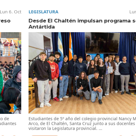
Lun 6. Oct
LEGISLATURA
Lun
reso
Desde El Chaltén impulsan programa 
Antártida
to de
Estudiantes de 5º año del colegio provincial Nancy 
udiantes
Arco, de El Chaltén, Santa Cruz junto a sus docentes
visitaron la Legislatura provincial. ...