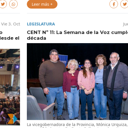
Leer más +
Vie 3. Oct
LEGISLATURA
Ju
o
CENT Nº 11: La Semana de la Voz cumpl
esde el
década
La vicegobernadora de la Provincia, Mónica Urquiza,