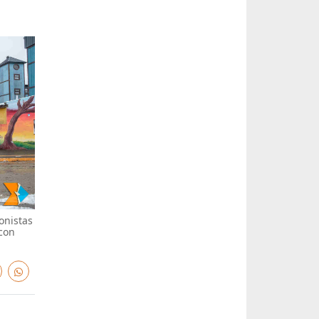
onistas
 con