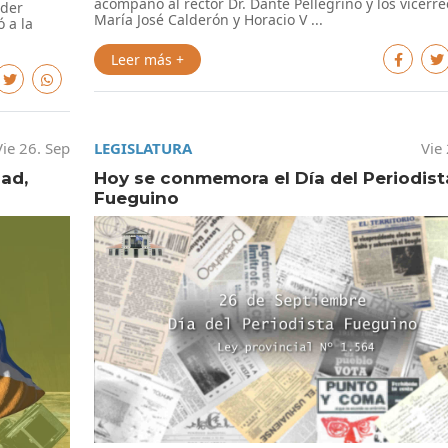
acompañó al rector Dr. Dante Pellegrino y los vicerre
oder
María José Calderón y Horacio V ...
 a la
Leer más +
Vie 26. Sep
LEGISLATURA
Vie
dad,
Hoy se conmemora el Día del Periodist
Fueguino