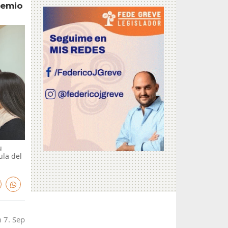
remio
u
la del
 7. Sep