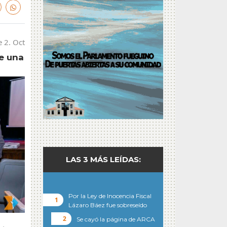
e 2. Oct
e una
LAS 3 MÁS LEÍDAS:
Por la Ley de Inocencia Fiscal
Lázaro Báez fue sobreseído
Se cayó la página de ARCA