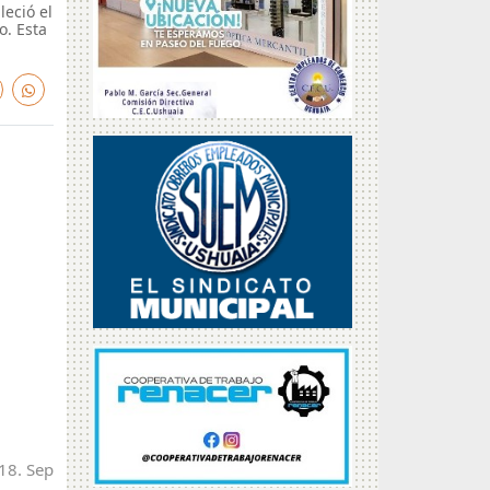
leció el
o. Esta
 18. Sep