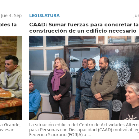
Jue 4. Sep
LEGISLATURA
Ju
les la
CAAD: Sumar fuerzas para concretar la
construcción de un edificio necesario
La situación edilicia del Centro de Actividades Altern
ia Grande,
para Personas con Discapacidad (CAAD) motivó al leg
aviesan
Federico Sciurano (FORJA) a ...