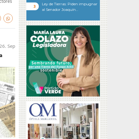
ctores
Ley de Tierras: Piden impugnar
al Senador Joaquín…
 26. Sep
a