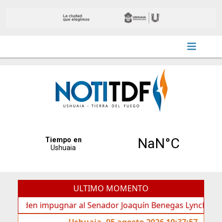
ULTIMO MOMENTO
den impugnar al Senador Joaquín Benegas Lynch por “conflic
Ushuaia, 05 agosto 2026 10:37:57