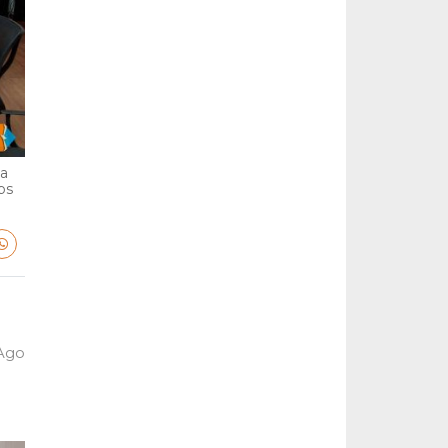
ga
bs
 Ago