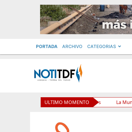
PORTADA
ARCHIVO
CATEGORIAS
al y mejora sus prestaciones
ULTIMO MOMENTO
La Municipalidad de Ush