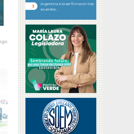
Argentina e Israel firmaron tres
acuerdos:…
 Ago