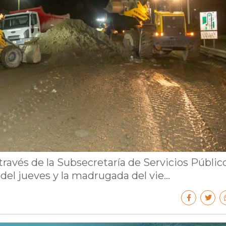
través de la Subsecretaría de Servicios Público
del jueves y la madrugada del vie...