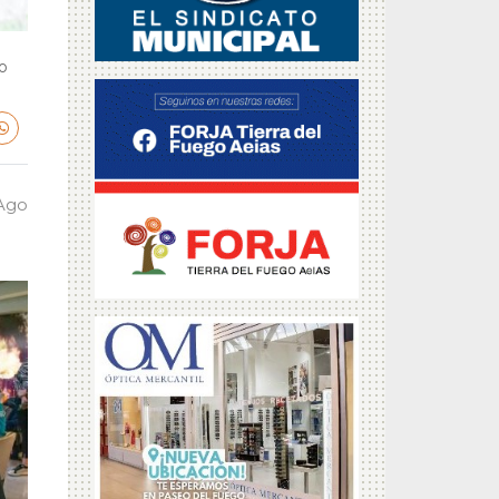
o
 Ago
a