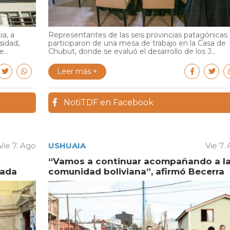
ia, a
Representantes de las seis provincias patagónicas
sidad,
participaron de una mesa de trabajo en la Casa de
...
Chubut, donde se evaluó el desarrollo de los J...
Leer más +
NotiTDF en Facebook
Vie 7. Ago
USHUAIA
Vie 7.
“Vamos a continuar acompañando a l
vada
comunidad boliviana”, afirmó Becerra