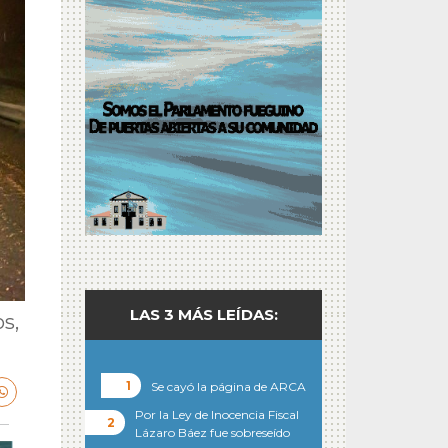
LAS 3 MÁS LEÍDAS:
s,
Se cayó la página de ARCA
Por la Ley de Inocencia Fiscal
Lázaro Báez fue sobreseído