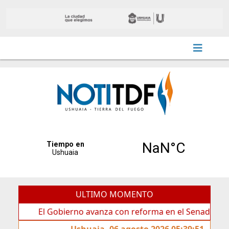
ULTIMO MOMENTO
El Gobierno avanza con reforma en el Senado
Idea
Ushuaia, 06 agosto 2026 05:39:51