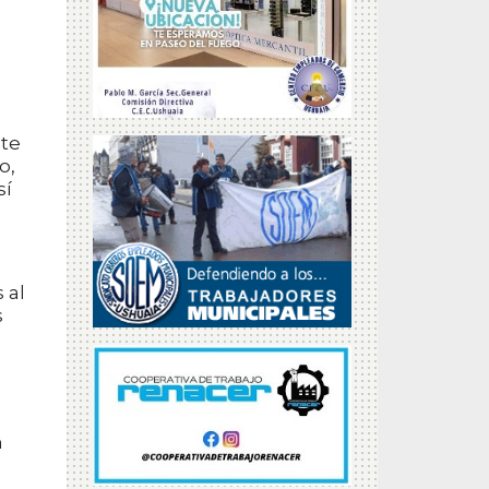
nte
o,
sí
 al
s
n