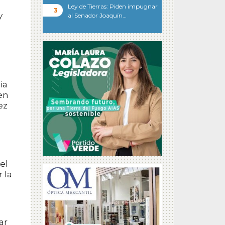
Ley de Tierras: Piden impugnar
y
al Senador Joaquín…
ia
ren
ez
el
 la
ar