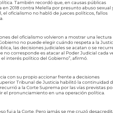
política. También recordó que, en causas públicas
a en 2018 contra Melella por presunto abuso sexual 
, el oficialismo no habló de jueces políticos, fallos
a.
iones del oficialismo volvieron a mostrar una lectura
El Gobierno no puede elegir cuándo respeta a la Justic
blica, las decisiones judiciales se acatan o se recur
ue no corresponde es atacar al Poder Judicial cada v
l interés político del Gobierno”, afirmó.
a con su propio accionar frente a decisiones
erior Tribunal de Justicia habilitó la continuidad d
ecurrió a la Corte Suprema por las vías previstas por
rtir el pronunciamiento en una operación política.
 eso fui a la Corte. Pero jamás se me cruzó desacredit