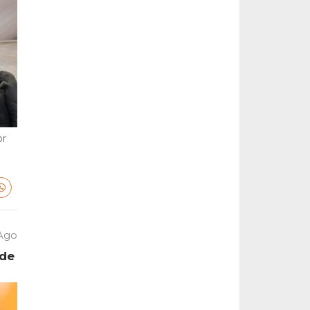
or
 Ago
 de