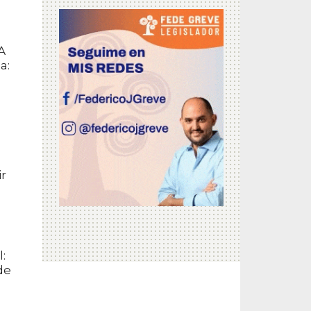
A
a:
s
ir
:
de