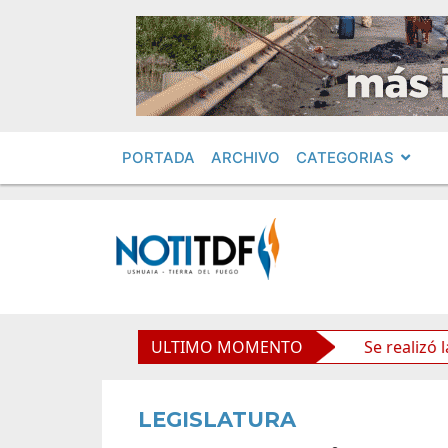
PORTADA
ARCHIVO
CATEGORIAS
s políticos por «ficha limpia»
ULTIMO MOMENTO
Se realizó la reunión d
LEGISLATURA