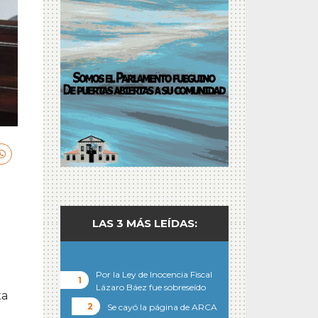
LAS 3 MÁS LEÍDAS:
Por la Ley de Inocencia Fiscal
Lázaro Báez fue sobreseído
ta
Se cayó la página de ARCA