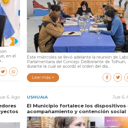
ción
e, en el
Este miércoles se llevó adelante la reunión de Lab
..
Parlamentaria del Concejo Deliberante de Tolhuin,
durante la cual se acordó el orden del día...
Leer más +
ue 6. Ago
USHUAIA
Jue 6.
edores
El Municipio fortalece los dispositivos
oyectos
acompañamiento y contención social