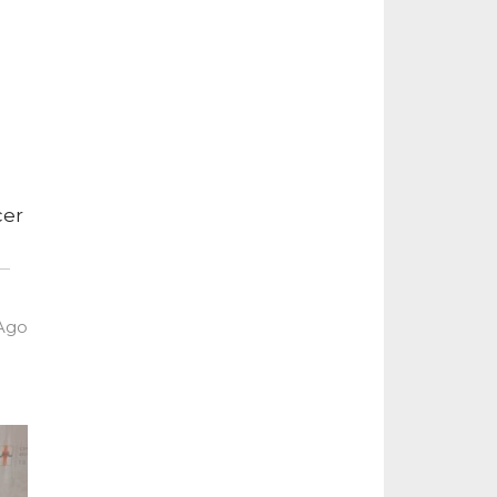
cer
 Ago