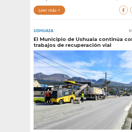
Leer más +
USHUAIA
M
El Municipio de Ushuaia continúa co
trabajos de recuperación vial