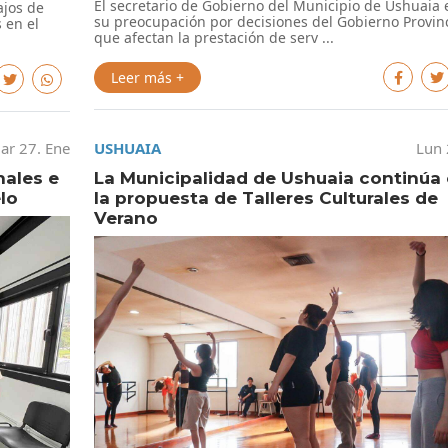
El secretario de Gobierno del Municipio de Ushuaia 
ajos de
su preocupación por decisiones del Gobierno Provinc
 en el
que afectan la prestación de serv ...
Leer más +
ar 27. Ene
USHUAIA
Lun 
nales e
La Municipalidad de Ushuaia continúa
lo
la propuesta de Talleres Culturales de
Verano