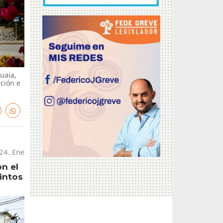
uaia,
ación e
24. Ene
n el
intos