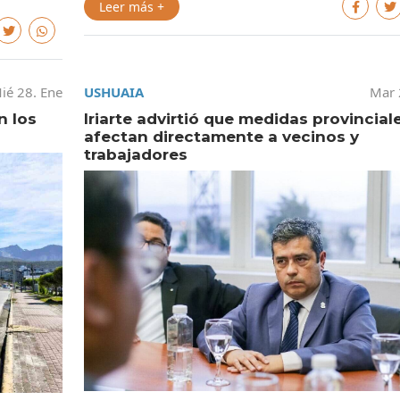
Leer más +
ié 28. Ene
USHUAIA
Mar 
n los
Iriarte advirtió que medidas provincial
afectan directamente a vecinos y
trabajadores