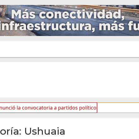
oria a partidos políticos por «ficha limpia»
Se reali
oría:
Ushuaia