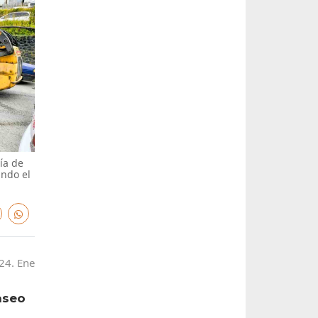
ía de
ando el
24. Ene
aseo