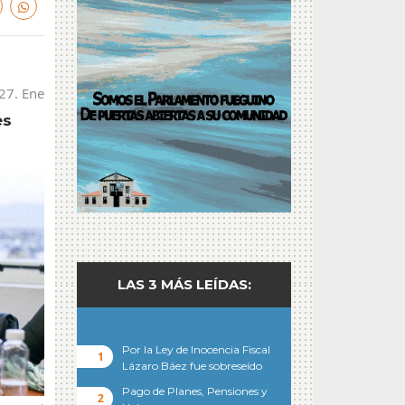
27. Ene
es
LAS 3 MÁS LEÍDAS:
Por la Ley de Inocencia Fiscal
Lázaro Báez fue sobreseído
Pago de Planes, Pensiones y