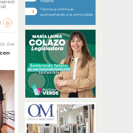
Haberes
expresó
ial
“Vamos a continuar
acompañando a la comunidad…
26. Ene
 con