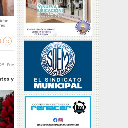
lidad
res
25. Ene
ntes y