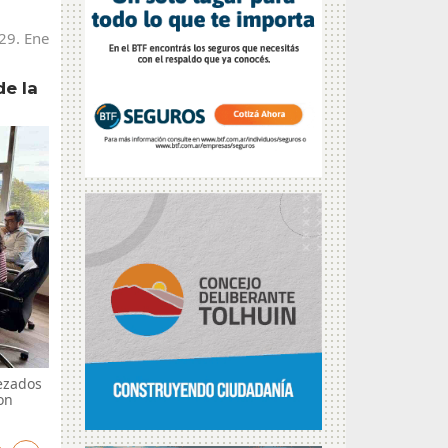
 29. Ene
de la
ezados
on