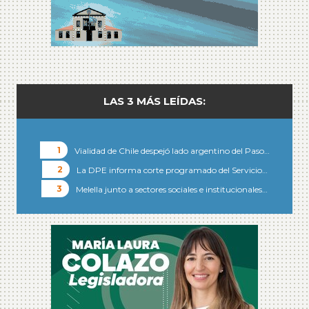
LAS 3 MÁS LEÍDAS:
Vialidad de Chile despejó lado argentino del Paso…
La DPE informa corte programado del Servicio…
Melella junto a sectores sociales e institucionales…