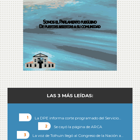
LAS 3 MÁS LEÍDAS:
La DPE informa corte programado del Servicio…
Se cayó la página de ARCA
La voz de Tolhuin llegó al Congreso de la Nación a…