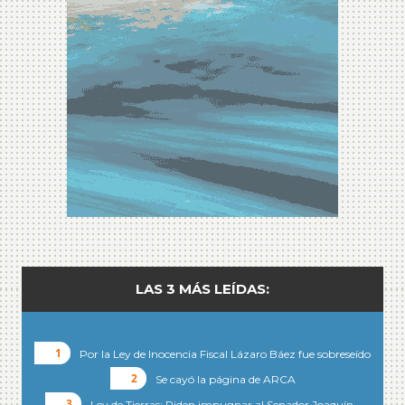
LAS 3 MÁS LEÍDAS:
Por la Ley de Inocencia Fiscal Lázaro Báez fue sobreseído
Se cayó la página de ARCA
Ley de Tierras: Piden impugnar al Senador Joaquín…