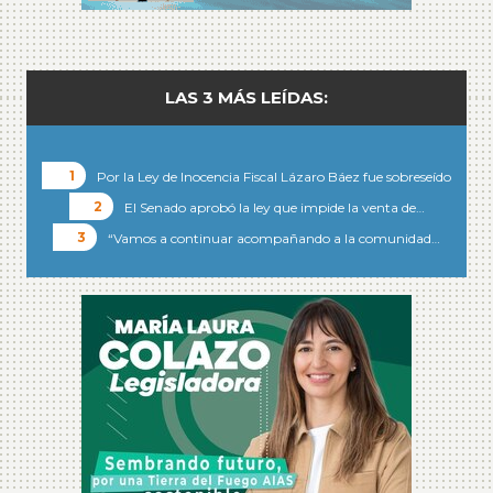
LAS 3 MÁS LEÍDAS:
Por la Ley de Inocencia Fiscal Lázaro Báez fue sobreseído
El Senado aprobó la ley que impide la venta de…
“Vamos a continuar acompañando a la comunidad…