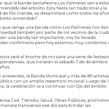
 que la banda santafesina Los Palmeras van a esta
cendido del arbolito. Esta fiesta tan tradicional y la
 de Río Grande, se desarrollará como todos los años
arbolito encendido”.
e que venga una banda como Los Palmeras nos llen
nsiedad también por parte de los vecinos de la ciud
ser una banda tan importante, nos ha llevado
der confirmarlo pero hoy estamos muy contentos 
sina será el broche de oro para una serie de festejo
ograndenses, que iniciarán el sábado 7 de diciembre
 años.
 presentes, la Banda Municipal y más de 80 artistas
público con un amplio repertorio musical. Luego de l
a, la celebración va a continuar con Djs del ámbito
nsa Civil, Tránsito, Salud, Obras Públicas, promotor
e manera transversal ese día para brindar las