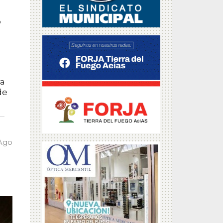
o
ra
de
 Ago