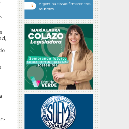
r
Argentina e Israel firmaron tres
acuerdos:…
,
a
ad,
de
s
a
es