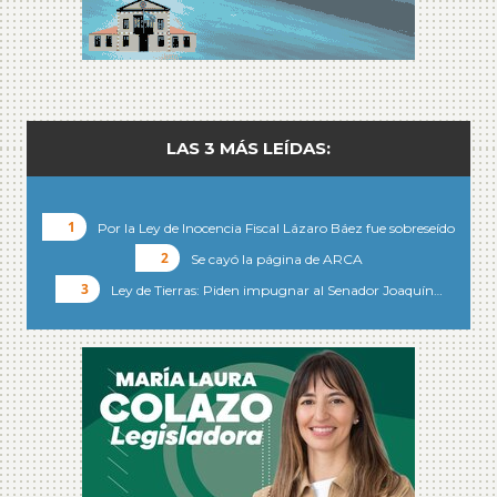
LAS 3 MÁS LEÍDAS:
Por la Ley de Inocencia Fiscal Lázaro Báez fue sobreseído
Se cayó la página de ARCA
Ley de Tierras: Piden impugnar al Senador Joaquín…