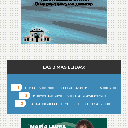
LAS 3 MÁS LEÍDAS:
Por la Ley de Inocencia Fiscal Lázaro Báez fue sobreseído
El joven que salvó su vida tras la avalancha se…
La Municipalidad acompaña con la tarjeta +U a los…