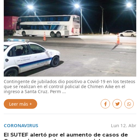
Contingente de jubilados dio positivo a Covid-19 en los testeos
que se realizan en el control policial de Chimen Aike en el
ingreso a Santa Cruz. Perm ...
Leer más +
CORONAVIRUS
Lun 12. Abr
El SUTEF alertó por el aumento de casos de