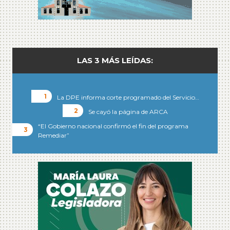
LAS 3 MÁS LEÍDAS:
La DPE informa corte programado del Servicio…
Se cayó la página de ARCA
“El Gobierno nacional confirmó el fin del programa
Remediar”