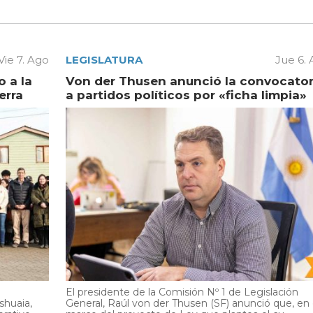
Vie 7. Ago
LEGISLATURA
Jue 6.
 a la
Von der Thusen anunció la convocator
erra
a partidos políticos por «ficha limpia»
El presidente de la Comisión Nº 1 de Legislación
shuaia,
General, Raúl von der Thusen (SF) anunció que, en 