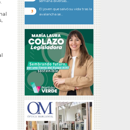
semana diversas…
.
El joven que salvó su vida tras la
nal
avalancha se…
s,
al