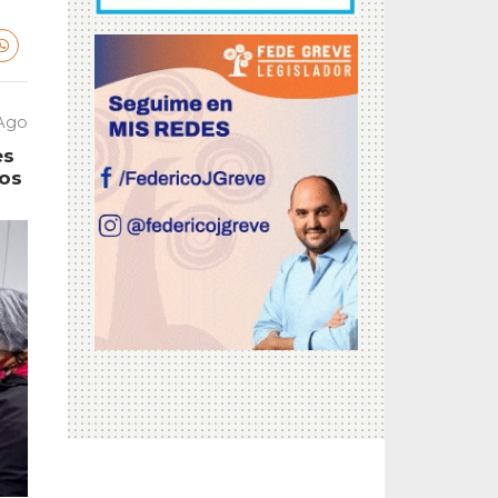
 Ago
es
tos