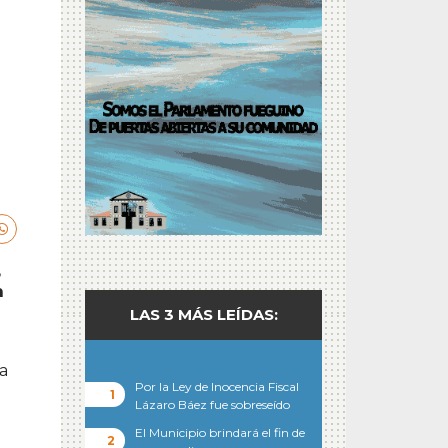
,
n
LAS 3 MÁS LEÍDAS:
na
Por la Ley de Inocencia Fiscal
Lázaro Báez fue sobreseído
El Municipio brindará el fin de