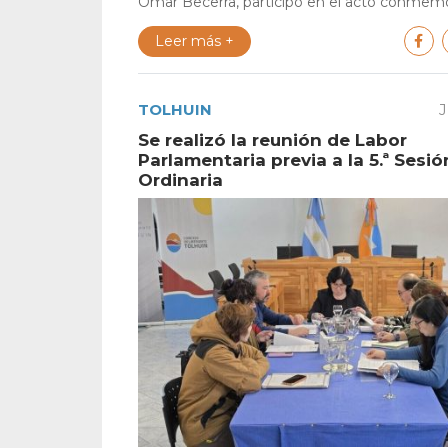
Omar Becerra, participó en el acto conmemor
Leer más +
TOLHUIN
J
Se realizó la reunión de Labor
Parlamentaria previa a la 5.ª Sesió
Ordinaria