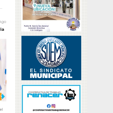
 Ago
ia
el