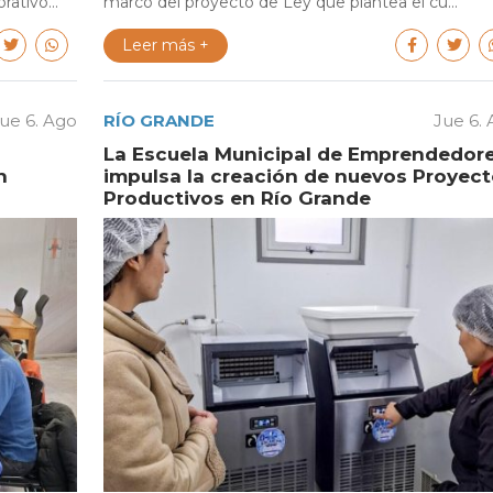
ativo...
marco del proyecto de Ley que plantea el cu...
Leer más +
ue 6. Ago
RÍO GRANDE
Jue 6.
La Escuela Municipal de Emprendedor
n
impulsa la creación de nuevos Proyec
Productivos en Río Grande