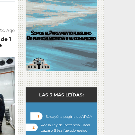
28. Ago
de 1
e
LAS 3 MÁS LEÍDAS:
Se cayó la página de ARCA
Por la Ley de Inocencia Fiscal
Lázaro Báez fue sobreseído