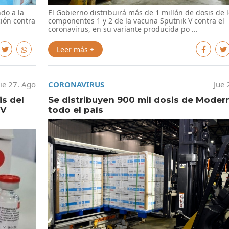
do a la
El Gobierno distribuirá más de 1 millón de dosis de 
ión contra
componentes 1 y 2 de la vacuna Sputnik V contra el
coronavirus, en su variante producida po ...
Leer más +
ie 27. Ago
CORONAVIRUS
Jue 
is del
Se distribuyen 900 mil dosis de Moder
 V
todo el país