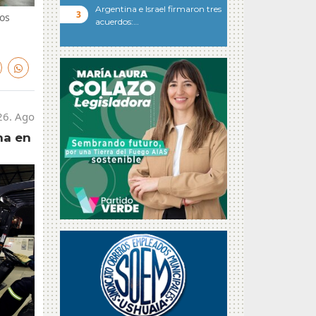
Argentina e Israel firmaron tres
los
acuerdos:…
26. Ago
na en