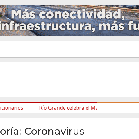
ío Grande celebra el Mes de las Infancias con una agenda pa
oría:
Coronavirus