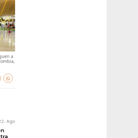
eguen a
lombia,
2. Ago
on
tra