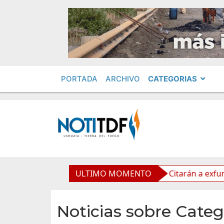
PORTADA
ARCHIVO
CATEGORIAS
dad Privada
Leolabs: Citarán a exfuncionarios
ULTIMO MOMENTO
R
Noticias sobre Categ