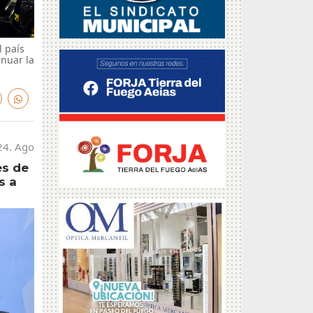
l país
nuar la
24. Ago
es de
s a