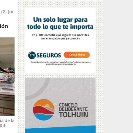
n 8. Jun
ión
ía de la
s a