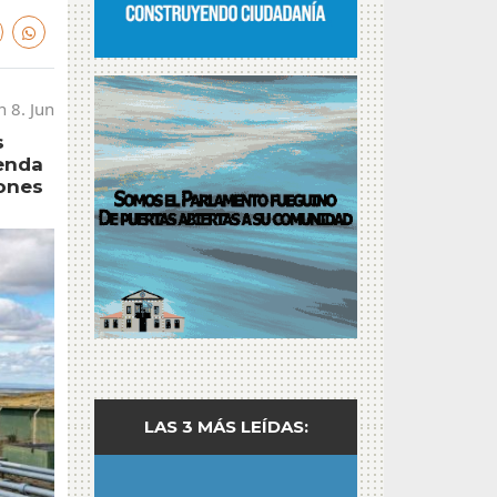
n 8. Jun
s
genda
iones
LAS 3 MÁS LEÍDAS: