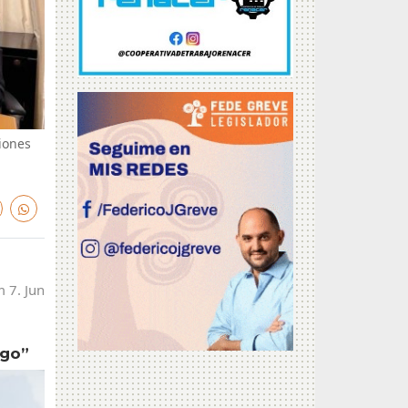
iones
 7. Jun
ego”