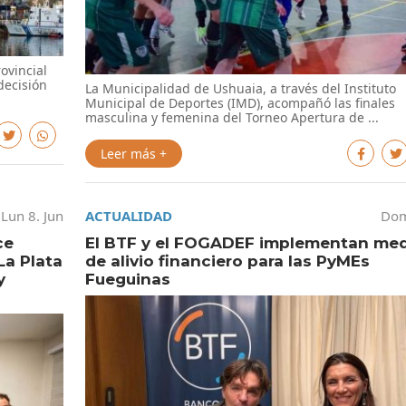
ovincial
decisión
La Municipalidad de Ushuaia, a través del Instituto
Municipal de Deportes (IMD), acompañó las finales
masculina y femenina del Torneo Apertura de ...
Leer más +
Lun 8. Jun
ACTUALIDAD
Dom
ce
El BTF y el FOGADEF implementan me
La Plata
de alivio financiero para las PyMEs
y
Fueguinas