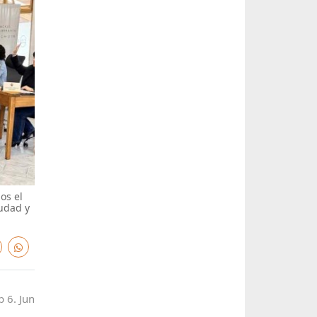
os el
iudad y
b 6. Jun