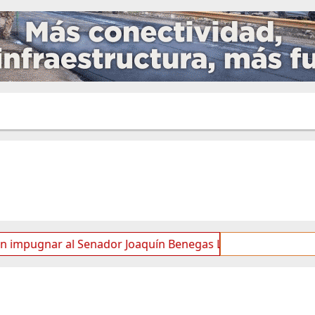
nador Joaquín Benegas Lynch por “conflicto de intereses”