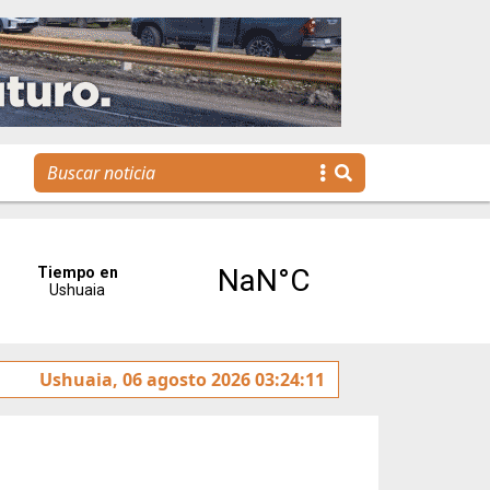
Tierra del Fuego presentó la Plataforma Malvinas, una
Ushuaia, 06 agosto 2026 03:24:11