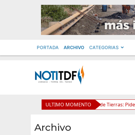
PORTADA
ARCHIVO
CATEGORIAS
n Obras Privadas
ULTIMO MOMENTO
Ley de Tierras: Piden impugnar al Se
Archivo