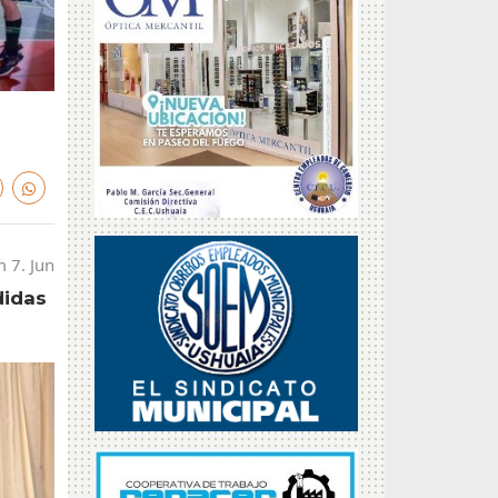
 7. Jun
didas