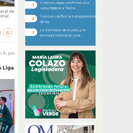
Cristina López confirmó una
visita federal a Tierra…
eral de
ional
Yutrovic ratificó la transparencia
de los…
La Comisión de Auxilio y la
Armada realizaron una…
n 8. Jun
a Liga