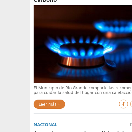
Carbono
El Municipio de Río Grande comparte las recome
para cuidar la salud del hogar con una calefacci
Leer más +
NACIONAL