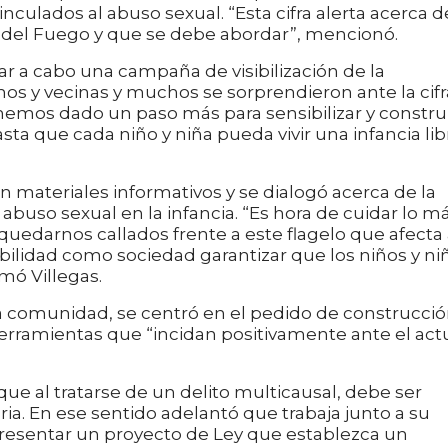
nculados al abuso sexual. “Esta cifra alerta acerca d
a del Fuego y que se debe abordar”, mencionó.
r a cabo una campaña de visibilización de la
os y vecinas y muchos se sorprendieron ante la cifr
hemos dado un paso más para sensibilizar y constru
a que cada niño y niña pueda vivir una infancia lib
on materiales informativos y se dialogó acerca de la
l abuso sexual en la infancia. “Es hora de cuidar lo m
edarnos callados frente a este flagelo que afecta 
abilidad como sociedad garantizar que los niños y ni
mó Villegas.
la comunidad, se centró en el pedido de construcci
erramientas que “incidan positivamente ante el act
.
ue al tratarse de un delito multicausal, debe ser
ia. En ese sentido adelantó que trabaja junto a su
 presentar un proyecto de Ley que establezca un