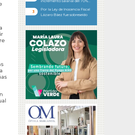
incremento salarial del 70%…
e
Por la Ley de Inocencia Fiscal
Lázaro Báez fue sobreseído
a
ir
re
ás
a
ñas
ón
ual