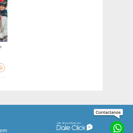
a
com