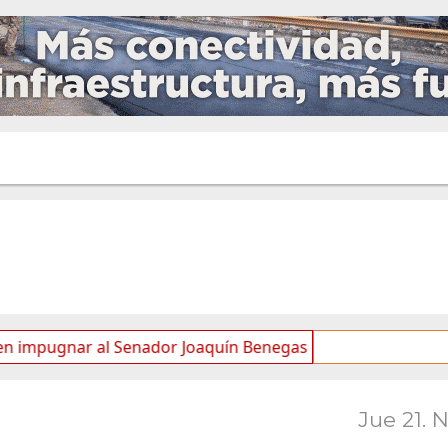
r al Senador Joaquín Benegas Lynch por “conflicto de inter
Jue 21. 