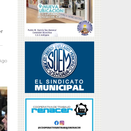
er
 Ago