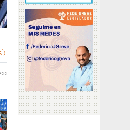
..
 Ago