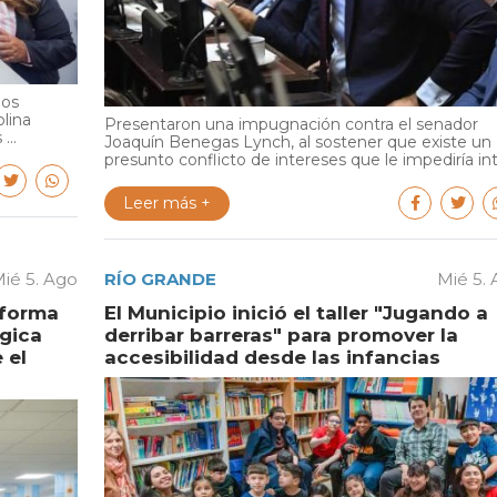
ios
olina
Presentaron una impugnación contra el senador
...
Joaquín Benegas Lynch, al sostener que existe un
presunto conflicto de intereses que le impediría int.
Leer más +
ié 5. Ago
RÍO GRANDE
Mié 5.
aforma
El Municipio inició el taller "Jugando a
égica
derribar barreras" para promover la
 el
accesibilidad desde las infancias