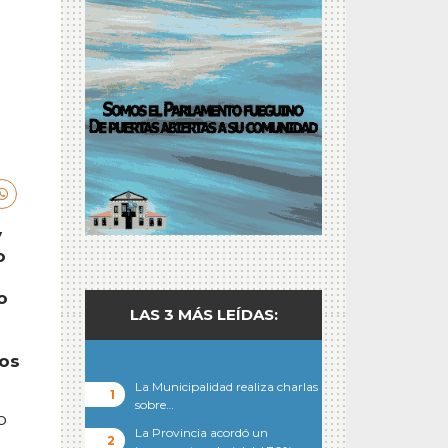
y
o
o
LAS 3 MÁS LEÍDAS:
los
La Municipalidad realiza charlas
sobre…
o
La Provincia acordó un