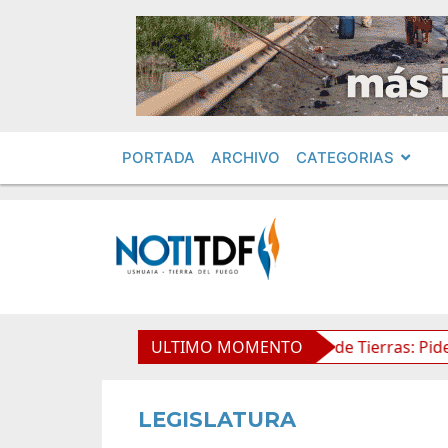
PORTADA
ARCHIVO
CATEGORIAS
entos en Obras Privadas
ULTIMO MOMENTO
Ley de Tierras: Piden impugna
LEGISLATURA