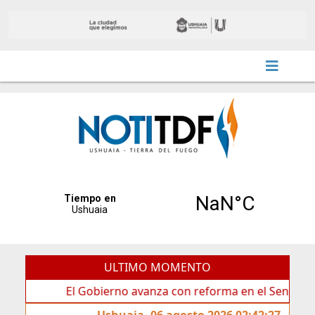
ULTIMO MOMENTO
El Gobierno avanza con reforma en el Senado
Id
Ushuaia, 06 agosto 2026 02:42:27