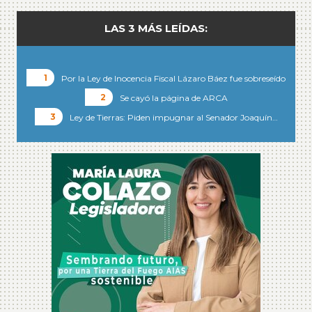
LAS 3 MÁS LEÍDAS:
Por la Ley de Inocencia Fiscal Lázaro Báez fue sobreseído
Se cayó la página de ARCA
Ley de Tierras: Piden impugnar al Senador Joaquín…