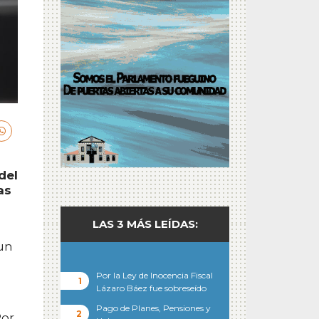
del
as
LAS 3 MÁS LEÍDAS:
 un
Por la Ley de Inocencia Fiscal
Lázaro Báez fue sobreseído
Pago de Planes, Pensiones y
Por