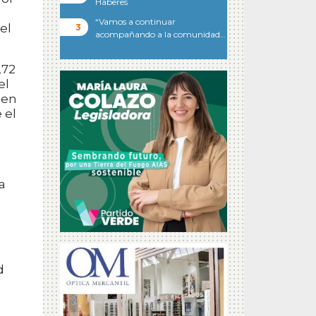
Haberes
“Vamos a continuar
el
acompañando a la comunidad…
,72
el
 en
 el
a
d