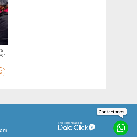
va
por
com