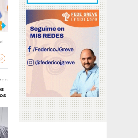
el
 Ago
es
tos