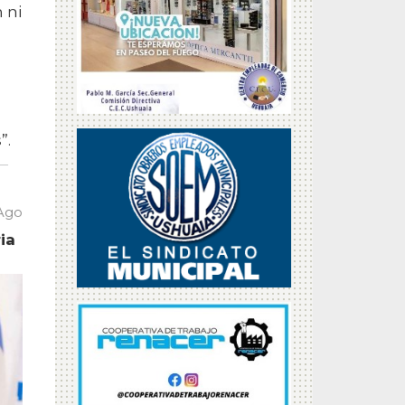
 ni
”.
 Ago
ia