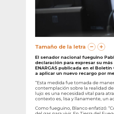
Tamaño de la letra
El senador nacional fueguino Pab
declaración para expresar su más 
ENARGAS publicada en el Boletín Ofi
a aplicar un nuevo recargo por m
“Esta medida fue tomada de manera 
contemplación sobre la realidad del
lujo: es una necesidad vital para atr
contexto es, lisa y llanamente, un a
Como fueguino, Blanco enfatizó: “
del gas para vivir. En Tierra del Fu