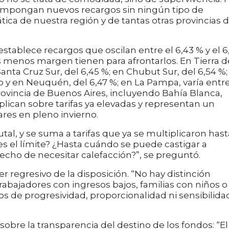
 impongan nuevos recargos sin ningún tipo de
ica de nuestra región y de tantas otras provincias d
ablece recargos que oscilan entre el 6,43 % y el 6
 menos margen tienen para afrontarlos. En Tierra d
Santa Cruz Sur, del 6,45 %; en Chubut Sur, del 6,54 %;
o y en Neuquén, del 6,47 %; en La Pampa, varía entre
 provincia de Buenos Aires, incluyendo Bahía Blanca,
plican sobre tarifas ya elevadas y representan un
res en pleno invierno.
tal, y se suma a tarifas que ya se multiplicaron hast
 es el límite? ¿Hasta cuándo se puede castigar a
hecho de necesitar calefacción?”, se preguntó.
 regresivo de la disposición. “No hay distinción
rabajadores con ingresos bajos, familias con niños o
os de progresividad, proporcionalidad ni sensibilida
bre la transparencia del destino de los fondos: “El