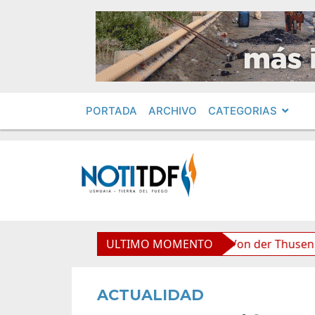
PORTADA
ARCHIVO
CATEGORIAS
liviana”, afirmó Becerra
ULTIMO MOMENTO
Von der Thusen anunció la 
ACTUALIDAD