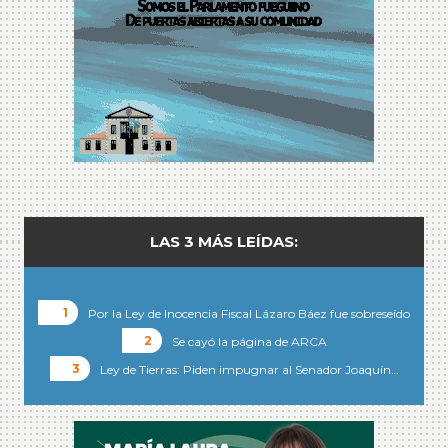
LAS 3 MÁS LEÍDAS:
Por la Ley de Inocencia Fiscal Lázaro Báez fue sobreseído
Se cayó la página de ARCA
Ley de Tierras: Piden impugnar al Senador Joaquín…