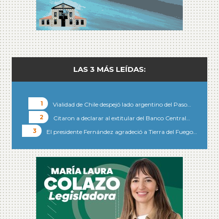
LAS 3 MÁS LEÍDAS:
Vialidad de Chile despejó lado argentino del Paso…
Citaron a declarar al extitular del Banco Central…
El presidente Fernández agradeció a Tierra del Fuego…