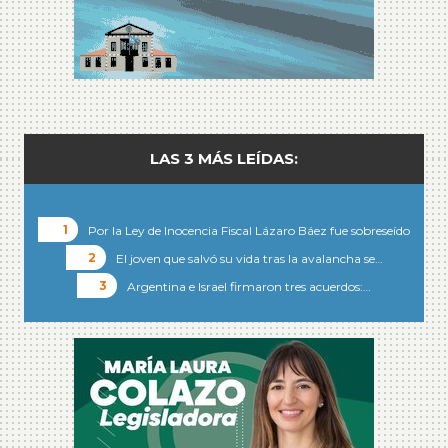
LAS 3 MÁS LEÍDAS:
Por la Ley de Inocencia Fiscal Lázaro Báez fue sobreseído
El joven que salvó su vida tras la avalancha se…
Argentina e Israel firmaron tres acuerdos:…