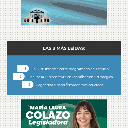
LAS 3 MÁS LEÍDAS:
La DPE informa corte programado del Servicio…
Finalizó la Diplomatura en Planificación Estratégica…
Argentina e Israel firmaron tres acuerdos:…