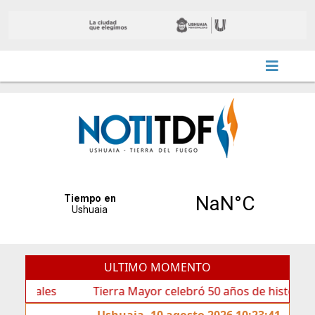
ULTIMO MOMENTO
es
Tierra Mayor celebró 50 años de historia
La 
Ushuaia, 10 agosto 2026 10:23:41