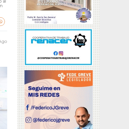
 al
en
 Ago