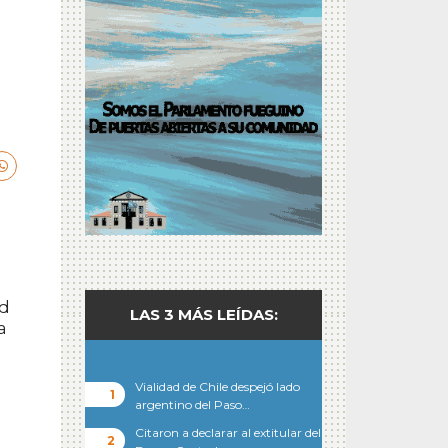
ad
LAS 3 MÁS LEÍDAS:
a
Vialidad de Chile despejó lado
o
argentino del Paso…
Citaron a declarar al extitular del