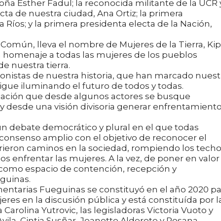
oña Esther Fadul; la reconocida militante de la UCR 
cta de nuestra ciudad, Ana Ortiz; la primera
Ríos; y la primera presidenta electa de la Nación,
o Común, lleva el nombre de Mujeres de la Tierra, Ki
en homenaje a todas las mujeres de los pueblos
de nuestra tierra.
nistas de nuestra historia, que han marcado nuest
gue iluminando el futuro de todos y todas.
pación que desde algunos actores se busque
y desde una visión divisoria generar enfrentamiento
un debate democrático y plural en el que todas
consenso amplio con el objetivo de reconocer el
rieron caminos en la sociedad, rompiendo los tech
 enfrentar las mujeres. A la vez, de poner en valor 
er como espacio de contención, recepción y
guinas.
entarias Fueguinas se constituyó en el año 2020 pa
eres en la discusión pública y está constituída por l
arolina Yutrovic, las legisladoras Victoria Vuoto y
Avila, Cintia Susñar, Jeanette Alderete y Rosana