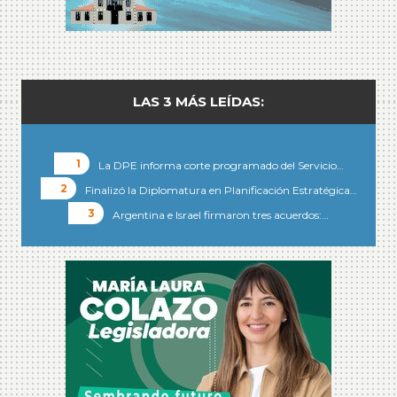
LAS 3 MÁS LEÍDAS:
La DPE informa corte programado del Servicio…
Finalizó la Diplomatura en Planificación Estratégica…
Argentina e Israel firmaron tres acuerdos:…