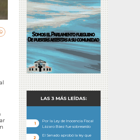
al
LAS 3 MÁS LEÍDAS:
n
ar
Por la Ley de Inocencia Fiscal
on
Lázaro Báez fue sobreseído
El Senado aprobó la ley que