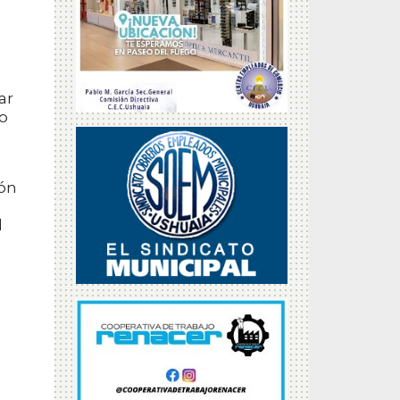
ar
to
ión
l