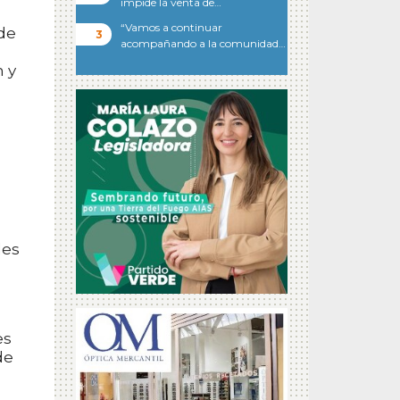
impide la venta de…
“Vamos a continuar
 de
acompañando a la comunidad…
n y
les
es
de