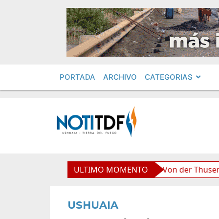
PORTADA
ARCHIVO
CATEGORIAS
liviana”, afirmó Becerra
ULTIMO MOMENTO
Von der Thusen anunció la 
USHUAIA