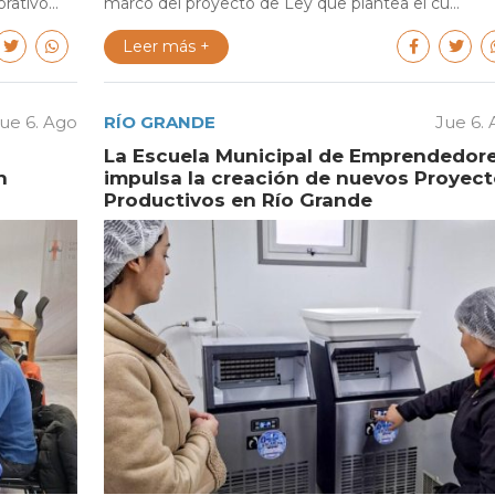
ativo...
marco del proyecto de Ley que plantea el cu...
Leer más +
ue 6. Ago
RÍO GRANDE
Jue 6.
La Escuela Municipal de Emprendedor
n
impulsa la creación de nuevos Proyec
Productivos en Río Grande