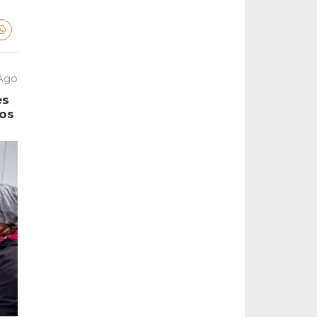
 Ago
es
tos