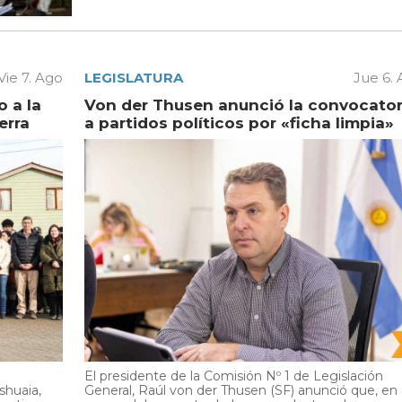
Vie 7. Ago
LEGISLATURA
Jue 6.
 a la
Von der Thusen anunció la convocator
erra
a partidos políticos por «ficha limpia»
El presidente de la Comisión Nº 1 de Legislación
shuaia,
General, Raúl von der Thusen (SF) anunció que, en 