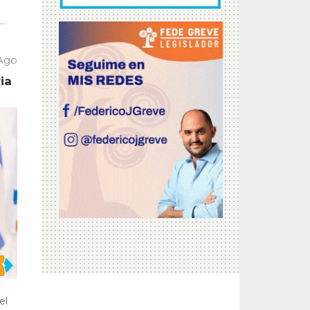
 Ago
ia
el