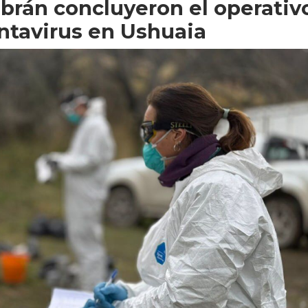
lbrán concluyeron el operativ
antavirus en Ushuaia