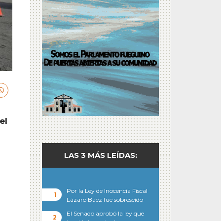
el
LAS 3 MÁS LEÍDAS:
Por la Ley de Inocencia Fiscal
Lázaro Báez fue sobreseído
El Senado aprobó la ley que