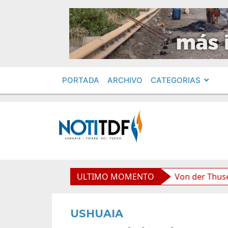
PORTADA
ARCHIVO
CATEGORIAS
boliviana”, afirmó Becerra
ULTIMO MOMENTO
Von der Thusen anunció l
USHUAIA