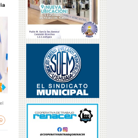
ia
el