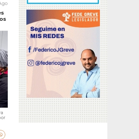
 Ago
es
tos
va
por