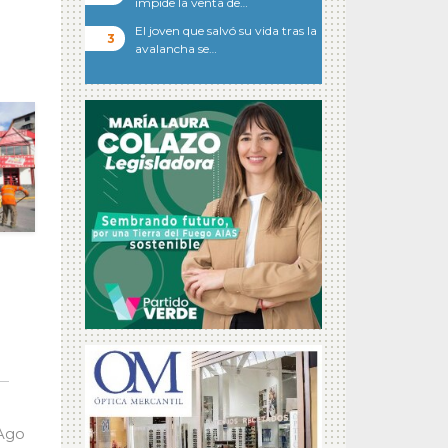
impide la venta de…
El joven que salvó su vida tras la
avalancha se…
 Ago