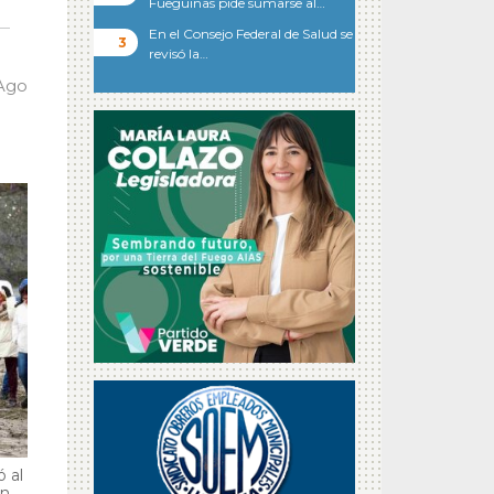
Fueguinas pide sumarse al…
En el Consejo Federal de Salud se
revisó la…
 Ago
 al
en