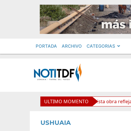
PORTADA
ARCHIVO
CATEGORIAS
aso Cardenal Samoré
ULTIMO MOMENTO
Vuoto: “Esta obra refleja futuro 
USHUAIA