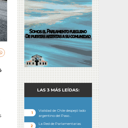
ó
LAS 3 MÁS LEÍDAS:
a
Vialidad de Chile despejó lado
s
argentino del Paso…
La Red de Parlamentarias