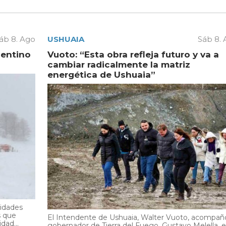
áb 8. Ago
USHUAIA
Sáb 8.
gentino
Vuoto: “Esta obra refleja futuro y va a
cambiar radicalmente la matriz
energética de Ushuaia”
ridades
s que
El Intendente de Ushuaia, Walter Vuoto, acompañó
dad...
gobernador de Tierra del Fuego, Gustavo Melella, 