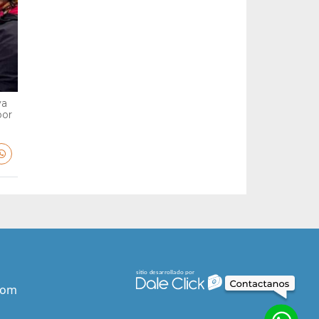
va
por
com