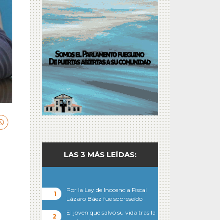
LAS 3 MÁS LEÍDAS:
Por la Ley de Inocencia Fiscal
Lázaro Báez fue sobreseído
El joven que salvó su vida tras la