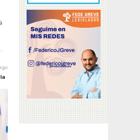
á
 Ago
ia