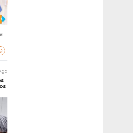
el
 Ago
es
tos