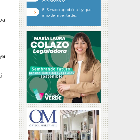
avalancha se…
El Senado aprobó la ley que
impide la venta de…
pal
 ya
á