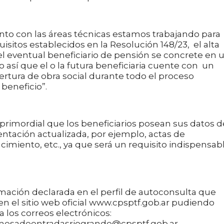
to con las áreas técnicas estamos trabajando para
isitos establecidos en la Resolución 148/23, el alta
del eventual beneficiario de pensión se concrete en 
así que el o la futura beneficiaria cuente con un
rtura de obra social durante todo el proceso
beneficio”.
 primordial que los beneficiarios posean sus datos d
ntación actualizada, por ejemplo, actas de
cimiento, etc., ya que será un requisito indispensab
ormación declarada en el perfil de autoconsulta que
en el sitio web oficial www.cpsptf.gob.ar pudiendo
 los correos electrónicos:
mesadeentradasriogrande@cpsptf.gob.ar