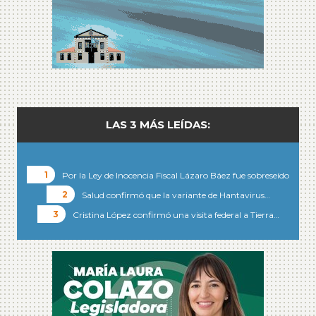
LAS 3 MÁS LEÍDAS:
Por la Ley de Inocencia Fiscal Lázaro Báez fue sobreseído
Salud confirmó que la variante de Hantavirus…
Cristina López confirmó una visita federal a Tierra…