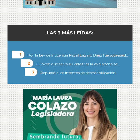
LAS 3 MÁS LEÍDAS:
Por la Ley de Inocencia Fiscal Lázaro Báez fue sobreseído
El joven que salvó su vida tras la avalancha se…
Repudió a los intentos de desestabilización