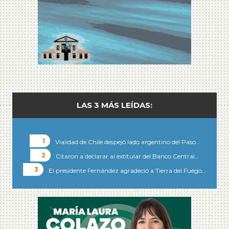
LAS 3 MÁS LEÍDAS:
Vialidad de Chile despejó lado argentino del Paso…
Citaron a declarar al extitular del Banco Central…
El presidente Fernández agradeció a Tierra del Fuego…