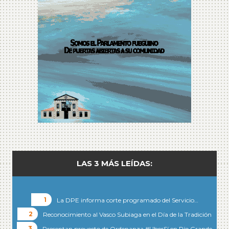
LAS 3 MÁS LEÍDAS:
La DPE informa corte programado del Servicio…
Reconocimiento al Vasco Subiaga en el Día de la Tradición
Presentan proyecto de Ordenanza #UberSí en Río Grande