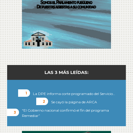
LAS 3 MÁS LEÍDAS:
La DPE informa corte programado del Servicio…
Se cayó la página de ARCA
“El Gobierno nacional confirmó el fin del programa
Remediar”