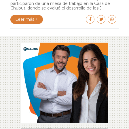
participaron de una mesa de trabajo en la Casa de
Chubut, donde se evaluó el desarrollo de los J...
Leer más +