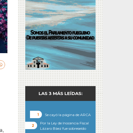
LAS 3 MÁS LEÍDAS:
Se cayó la página de ARCA
Por la Ley de Inocencia Fiscal
Lázaro Báez fue sobreseído
a,