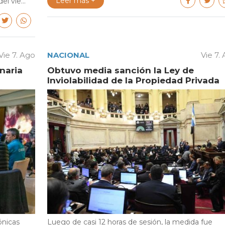
Leer más +
l vie...
Vie 7. Ago
NACIONAL
Vie 7.
naria
Obtuvo media sanción la Ley de
Inviolabilidad de la Propiedad Privada
ónicas
Luego de casi 12 horas de sesión, la medida fue