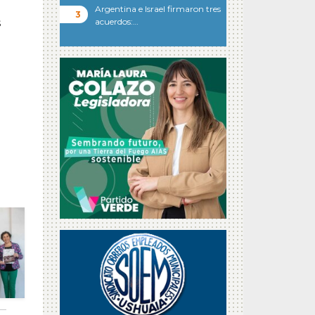
Argentina e Israel firmaron tres
s
acuerdos:…