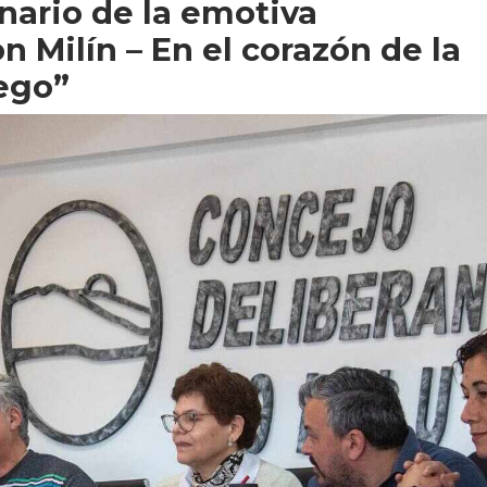
nario de la emotiva
 Milín – En el corazón de la
uego”