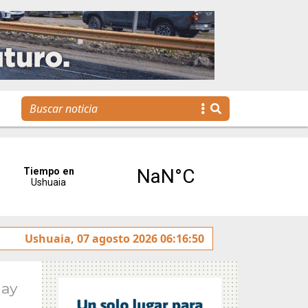
 Trabajo "Identidades del Sur"
Ushuaia, 07 agosto 2026 06:16:50
Se realizó la segunda 
May