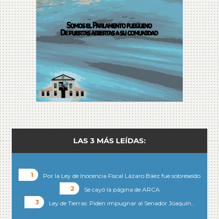
LAS 3 MÁS LEÍDAS:
Por la Ley de Inocencia Fiscal Lázaro Báez fue sobreseído
Se cayó la página de ARCA
Ley de Tierras: Piden impugnar al Senador Joaquín…