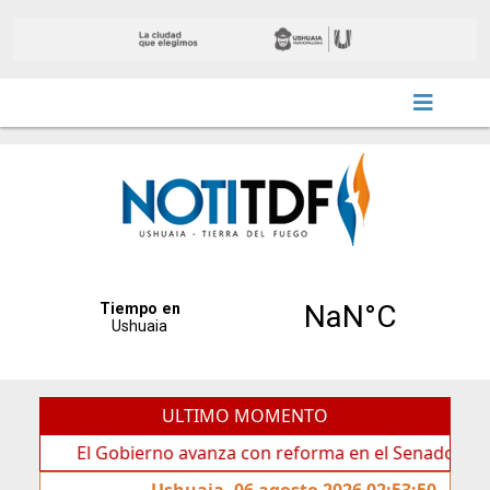
ULTIMO MOMENTO
El Gobierno avanza con reforma en el Senado
Ideas 
Ushuaia, 06 agosto 2026 02:53:50