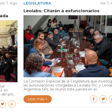
Vie 7. Ago
LEGISLATURA
Vie 7.
Leolabs: Citarán a exfuncionarios
vada
La Comisión Especial de la Legislatura que investi
las autorizaciones otorgadas a Leolabs Inc. y Leola
fue
Argentina SRL se reunió este jueves en el...
33 en
del pro...
Leer más +