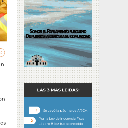
an
LAS 3 MÁS LEÍDAS:
ron
Se cayó la página de ARCA
,
Por la Ley de Inocencia Fiscal
ios
Lázaro Báez fue sobreseído