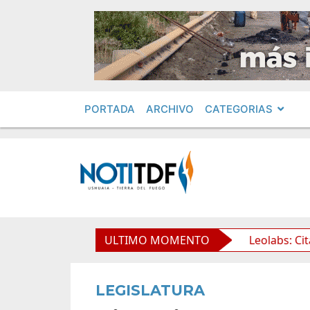
PORTADA
ARCHIVO
CATEGORIAS
ilidad de la Propiedad Privada
ULTIMO MOMENTO
Leolabs: Citarán a exf
LEGISLATURA