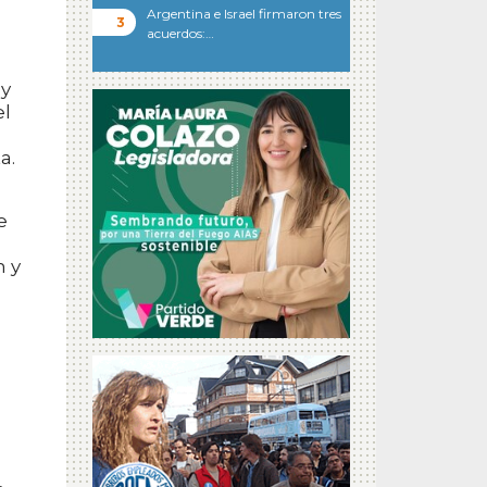
Argentina e Israel firmaron tres
acuerdos:…
 y
el
a.
e
n y