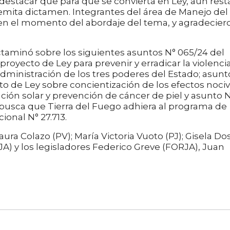
 destacar que para que se convierta en Ley, aún rest
mita dictamen. Integrantes del área de Manejo del
en el momento del abordaje del tema, y agradecier
taminó sobre los siguientes asuntos N° 065/24 del
proyecto de Ley para prevenir y erradicar la violencia
Administración de los tres poderes del Estado; asunt
to de Ley sobre concientización de los efectos noci
ación solar y prevención de cáncer de piel y asunto 
e busca que Tierra del Fuego adhiera al programa de
ional N° 27.713.
aura Colazo (PV); María Victoria Vuoto (PJ); Gisela Do
A) y los legisladores Federico Greve (FORJA), Juan