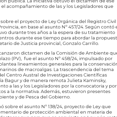
ión pública. La iniciativa obtuvo el dictamen de ese
n el acompañamiento de las y los Legisladores que
bre el proyecto de Ley Orgánica del Registro Civil
rovincia, en base al asunto Nº 457/24. Según contó 
tuvo durante tres años a la espera de su tratamiento
entros durante ese tiempo para abordar la propuest
ario de Justicia provincial, Gonzalo Carrillo.
alcanzaron dictamen de la Comisión de Ambiente qu
Colazo (PV), fue el asunto Nº 458/24, impulsado por
 plantea lineamientos generales para la conservació
marinos de macroalgas. La trascendencia del tema
del Centro Austral de Investigaciones Científicas
ía Bagur y de manera remota Julieta Kaminsky,
o a las y los Legisladores por la convocatoria y por
tos a la normativa. Además, estuvieron presentes
biente y de Pesca del Gobierno.
 sobre el asunto Nº 138/24, proyecto de Ley que
mentario de protección ambiental en materia de