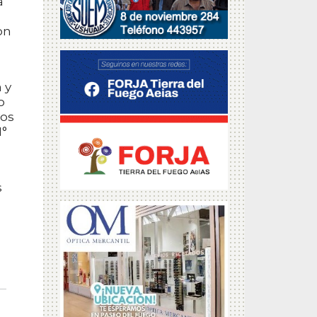
a
on
 y
o
vos
N°
s