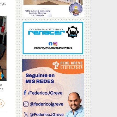
 Ago
ga
bs