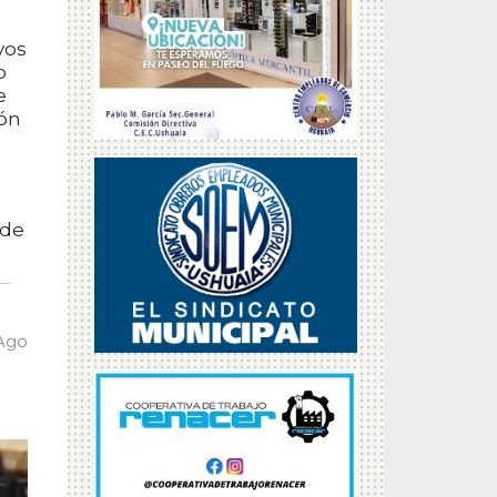
vos
o
e
ión
 de
 Ago