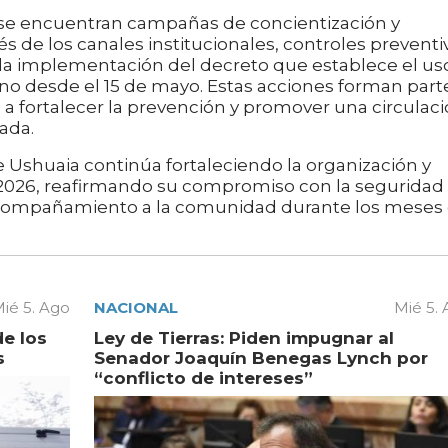
se encuentran campañas de concientización y
 de los canales institucionales, controles preventi
y la implementación del decreto que establece el us
rno desde el 15 de mayo. Estas acciones forman part
a a fortalecer la prevención y promover una circulac
ada.
 Ushuaia continúa fortaleciendo la organización y
 2026, reafirmando su compromiso con la seguridad
 el acompañamiento a la comunidad durante los meses
ié 5. Ago
NACIONAL
Mié 5.
de los
Ley de Tierras: Piden impugnar al
s
Senador Joaquín Benegas Lynch por
“conflicto de intereses”