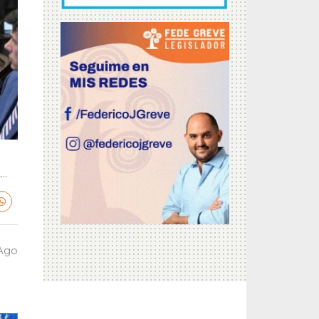
..
 Ago