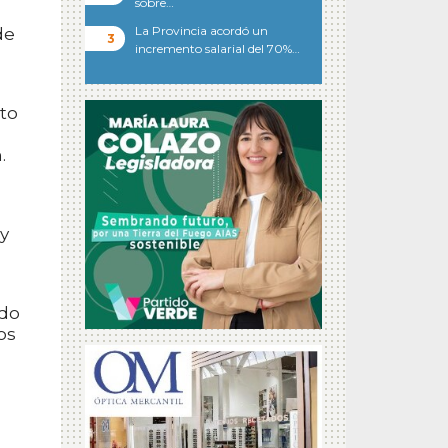
sobre…
La Provincia acordó un
de
incremento salarial del 70%…
to
.
 y
ado
os