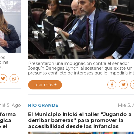
ios
olina
Presentaron una impugnación contra el senador
...
Joaquín Benegas Lynch, al sostener que existe un
presunto conflicto de intereses que le impediría int.
Leer más +
ié 5. Ago
RÍO GRANDE
Mié 5.
aforma
El Municipio inició el taller "Jugando a
égica
derribar barreras" para promover la
 el
accesibilidad desde las infancias