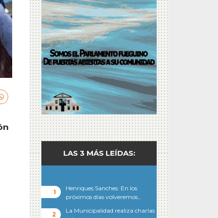
ón
LAS 3 MÁS LEÍDAS:
Henriques Sanches: En los
próximos días volveremos…
La Municipalidad realiza charlas