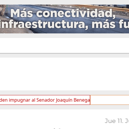
nar al Senador Joaquín Benegas Lynch por “conflicto de inte
Jue 11. 