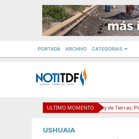
PORTADA
ARCHIVO
CATEGORIAS
mientos en Obras Privadas
ULTIMO MOMENTO
Ley de Tierras: Piden impug
USHUAIA