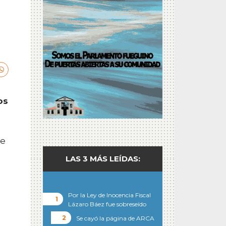
os
re
LAS 3 MÁS LEÍDAS:
Por la Ley de Inocencia Fiscal
Lázaro Báez fue sobreseído
Se cayó la página de ARCA