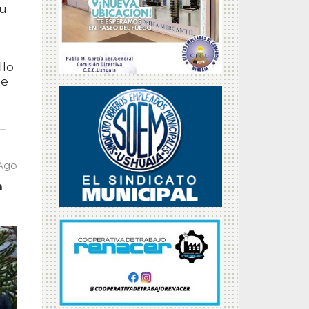
su
llo
ue
 Ago
n