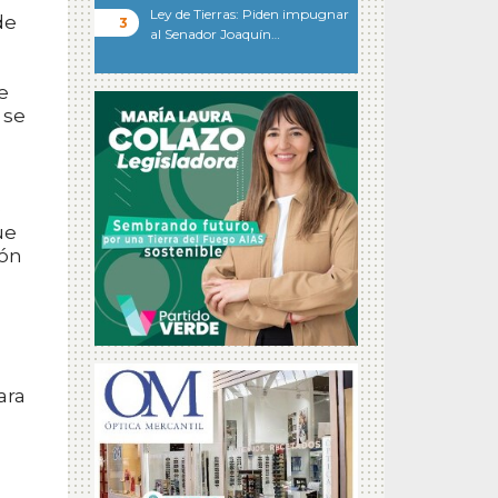
Ley de Tierras: Piden impugnar
de
al Senador Joaquín…
e
 se
e
ue
ión
ara