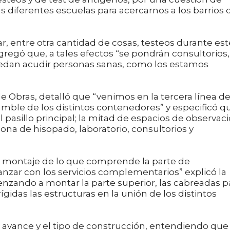
 diferentes escuelas para acercarnos a los barrios 
r, entre otra cantidad de cosas, testeos durante est
 agregó que, a tales efectos “se pondrán consultorios,
uedan acudir personas sanas, como los estamos
a de Obras, detalló que “venimos en la tercera línea d
mble de los distintos contenedores” y especificó q
l pasillo principal; la mitad de espacios de observac
zona de hisopado, laboratorio, consultorios y
el montaje de lo que comprende la parte de
zar con los servicios complementarios” explicó la
enzando a montar la parte superior, las cabreadas p
ígidas las estructuras en la unión de los distintos
avance y el tipo de construcción, entendiendo que