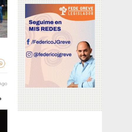
n
 Ago
o