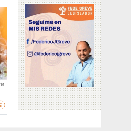
ría
.