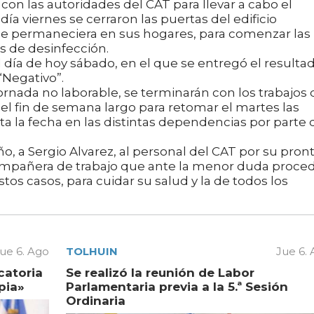
n las autoridades del CAT para llevar a cabo el
a viernes se cerraron las puertas del edificio
ue permaneciera en sus hogares, para comenzar las
s de desinfección.
día de hoy sábado, en el que se entregó el resulta
“Negativo”.
ornada no laborable, se terminarán con los trabajos 
el fin de semana largo para retomar el martes las
ta la fecha en las distintas dependencias por parte 
, a Sergio Alvarez, al personal del CAT por su pron
compañera de trabajo que ante la menor duda proced
tos casos, para cuidar su salud y la de todos los
ue 6. Ago
TOLHUIN
Jue 6.
catoria
Se realizó la reunión de Labor
pia»
Parlamentaria previa a la 5.ª Sesión
Ordinaria