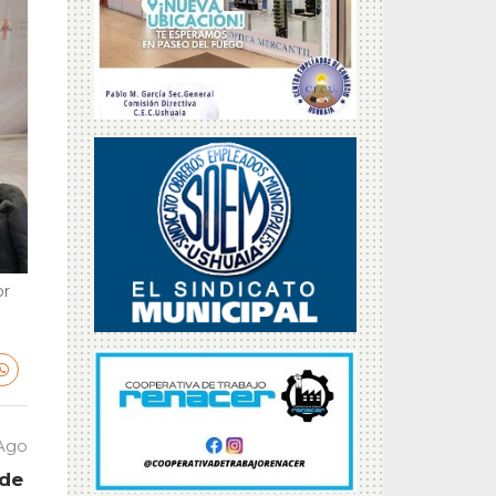
or
 Ago
 de