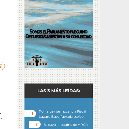
LAS 3 MÁS LEÍDAS:
Por la Ley de Inocencia Fiscal
s
Lázaro Báez fue sobreseído
e
Se cayó la página de ARCA