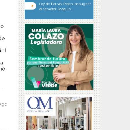
Ley de Tierras: Piden impugnar
al Senador Joaquín…
do
de
del
ta
ió
 Ago