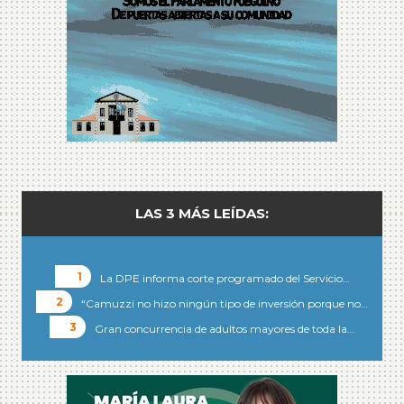
LAS 3 MÁS LEÍDAS:
La DPE informa corte programado del Servicio…
“Camuzzi no hizo ningún tipo de inversión porque no…
Gran concurrencia de adultos mayores de toda la…