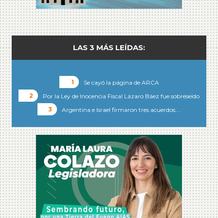
LAS 3 MÁS LEÍDAS:
Se cayó la página de ARCA
Por la Ley de Inocencia Fiscal Lázaro Báez fue sobreseído
Argentina e Israel firmaron tres acuerdos:…