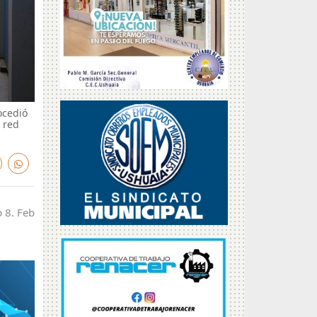
ocedió
 red
 8. Feb