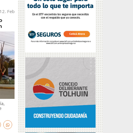
12. Feb
o
n
ía,
e