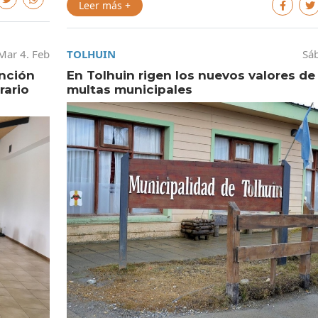
Leer más +
Mar 4. Feb
TOLHUIN
Sáb
ención
En Tolhuin rigen los nuevos valores de 
rario
multas municipales