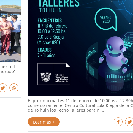
diez mil
Andrade"
El próximo martes 11 de febrero de 10:00hs a 12:30
comenzarán en el Centro Cultural Lola Kiepja de la 
de Tolhuin los Tecno Talleres para ni ...
Leer más +