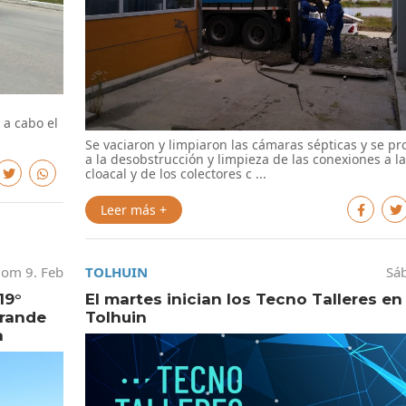
 a cabo el
Se vaciaron y limpiaron las cámaras sépticas y se pr
a la desobstrucción y limpieza de las conexiones a la
cloacal y de los colectores c ...
Leer más +
om 9. Feb
TOLHUIN
Sáb
19°
El martes inician los Tecno Talleres en
grande
Tolhuin
a