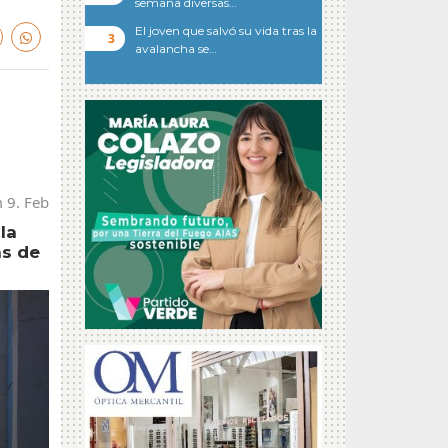
semana diversas…
El joven que salvó su vida tras la
avalancha se…
 9. Feb
la
as de