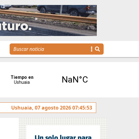
 la reunión de Labor Parlamentaria previa a la 5.ª Sesión Or
Ushuaia, 07 agosto 2026 07:45:53