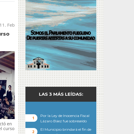
11. Feb
urso
LAS 3 MÁS LEÍDAS:
Por la Ley de Inocencia Fiscal
Lázaro Báez fue sobreseído
ictó en
el curso
El Municipio brindará el fin de