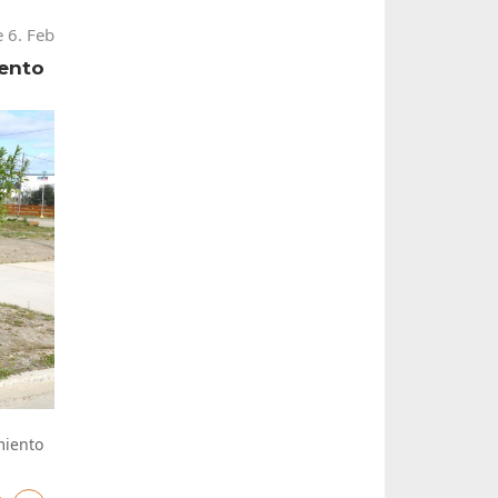
e 6. Feb
iento
miento