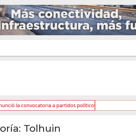
ria a partidos políticos por «ficha limpia»
Se realizó
oría:
Tolhuin