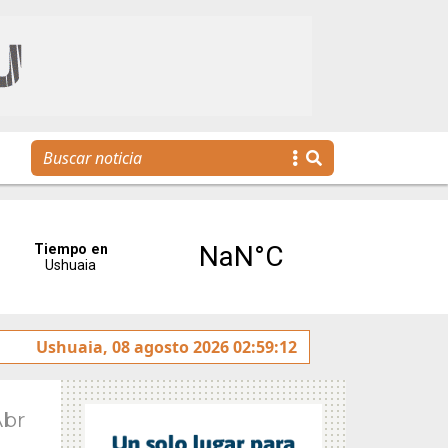
bolo Internacional de Accesibilidad
Ushuaia, 08 agosto 2026 02:59:12
Melella junto a s
Abr