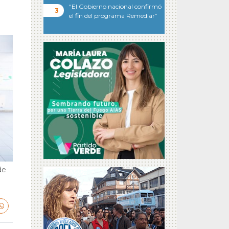
“El Gobierno nacional confirmó
el fin del programa Remediar”
de