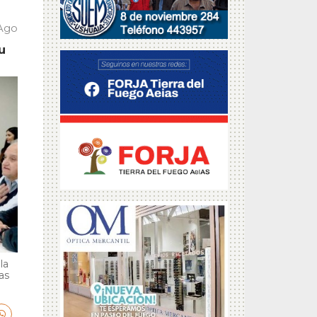
 Ago
u
la
as