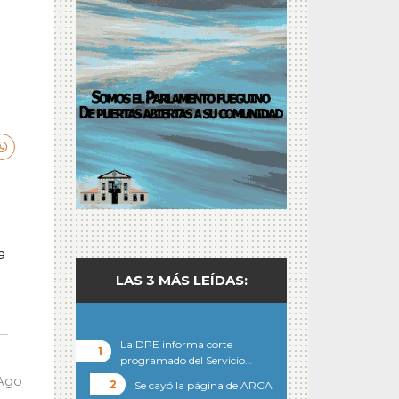
a
LAS 3 MÁS LEÍDAS:
La DPE informa corte
programado del Servicio…
 Ago
Se cayó la página de ARCA