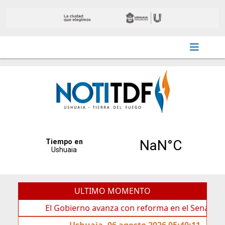
ULTIMO MOMENTO
El Gobierno avanza con reforma en el Senado
Id
Ushuaia, 06 agosto 2026 05:40:11