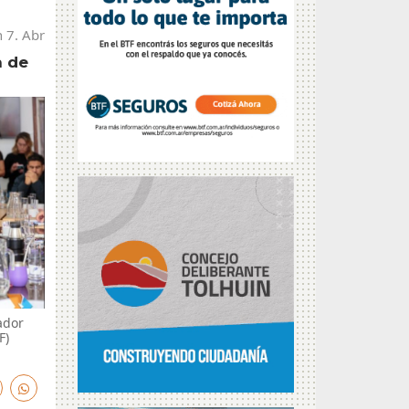
 7. Abr
n de
ador
F)