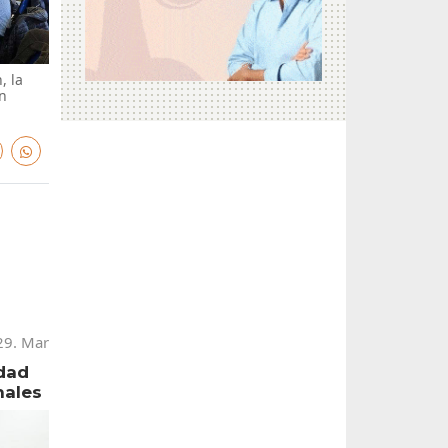
, la
n
29. Mar
dad
nales