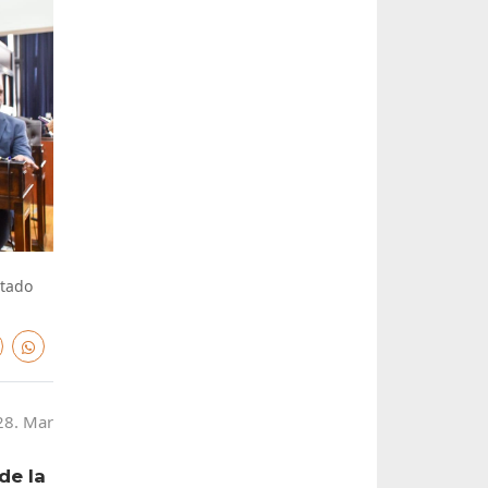
ntado
28. Mar
de la