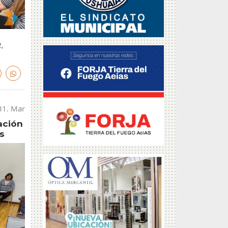
,
31. Mar
ación
s