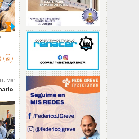
a
l
31. Mar
nario