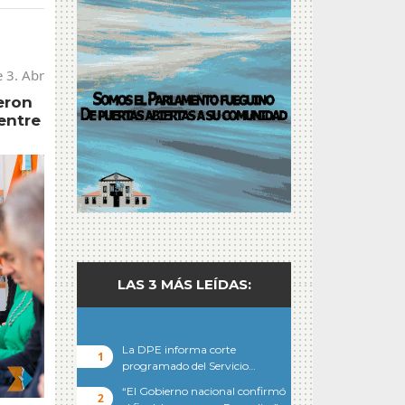
e 3. Abr
eron
entre
LAS 3 MÁS LEÍDAS:
La DPE informa corte
programado del Servicio…
“El Gobierno nacional confirmó