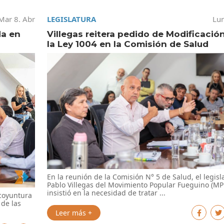
Mar 8. Abr
LEGISLATURA
Lun
da en
Villegas reitera pedido de Modificació
la Ley 1004 en la Comisión de Salud
En la reunión de la Comisión N° 5 de Salud, el legisl
Pablo Villegas del Movimiento Popular Fueguino (MP
insistió en la necesidad de tratar ...
 coyuntura
 de las
Leer más +