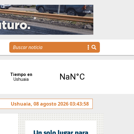
o sobre la avenida Héroes de Malvinas
Ushuaia, 08 agosto 2026 03:43:58
Gobierno invit