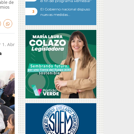
el fin del programa Remediar”
able de
emios
El Gobierno nacional dispuso
nuevas medidas…
 1. Abr
a