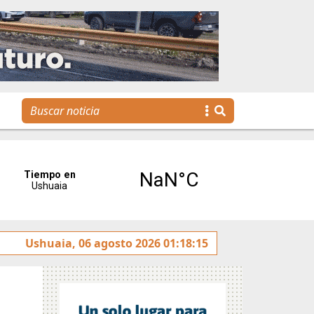
Tierra del Fuego presentó la Plataforma Malvinas, una
Ushuaia, 06 agosto 2026 01:18:15