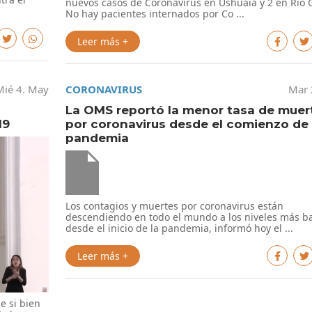
nuevos casos de Coronavirus en Ushuaia y 2 en Río 
No hay pacientes internados por Co ...
Leer más +
Mié 4. May
CORONAVIRUS
Mar 
La OMS reportó la menor tasa de muer
19
por coronavirus desde el comienzo de 
pandemia
Los contagios y muertes por coronavirus están
descendiendo en todo el mundo a los niveles más b
desde el inicio de la pandemia, informó hoy el ...
Leer más +
e si bien