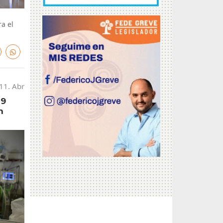
a el
11. Abr
19
n