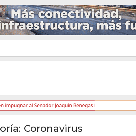
enador Joaquín Benegas Lynch por “conflicto de intereses”
oría:
Coronavirus