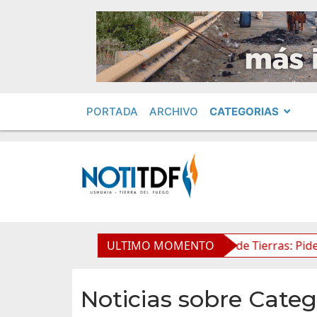
PORTADA
ARCHIVO
CATEGORIAS
n Obras Privadas
ULTIMO MOMENTO
Ley de Tierras: Piden impugnar al S
Noticias sobre Categ