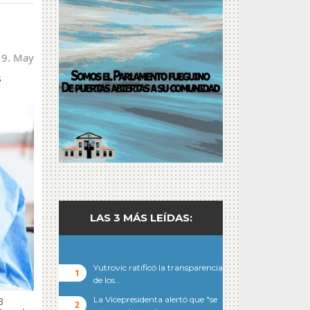
 9. May
s
LAS 3 MÁS LEÍDAS:
Yutrovic ratificó la transparencia
de los…
La Vicepresidenta alertó que "se
3