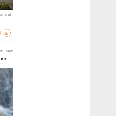
cana al
28. Mar
 en