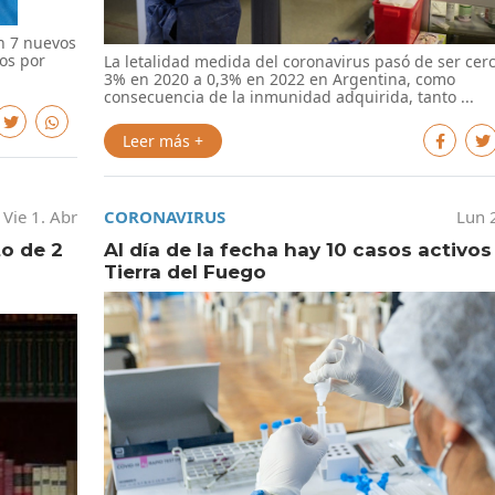
on 7 nuevos
dos por
La letalidad medida del coronavirus pasó de ser cer
3% en 2020 a 0,3% en 2022 en Argentina, como
consecuencia de la inmunidad adquirida, tanto ...
Leer más +
Vie 1. Abr
CORONAVIRUS
Lun 
to de 2
Al día de la fecha hay 10 casos activos
n
Tierra del Fuego