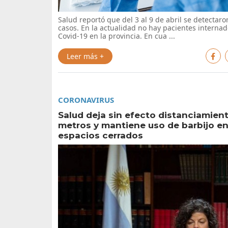
Salud reportó que del 3 al 9 de abril se detectar
casos. En la actualidad no hay pacientes interna
Covid-19 en la provincia. En cua ...
Leer más +
CORONAVIRUS
Salud deja sin efecto distanciamien
metros y mantiene uso de barbijo e
espacios cerrados