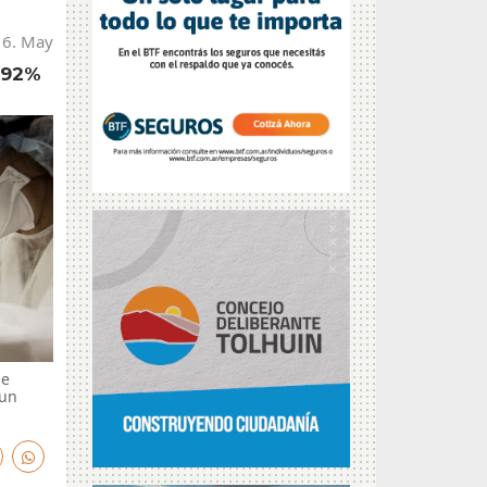
16. May
 92%
de
 un