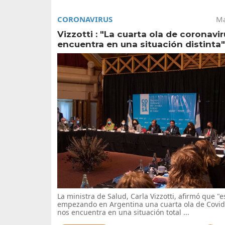
CORONAVIRUS
Ma
Vizzotti : "La cuarta ola de coronavi
encuentra en una situación distinta"
La ministra de Salud, Carla Vizzotti, afirmó que "
empezando en Argentina una cuarta ola de Covi
nos encuentra en una situación total ...