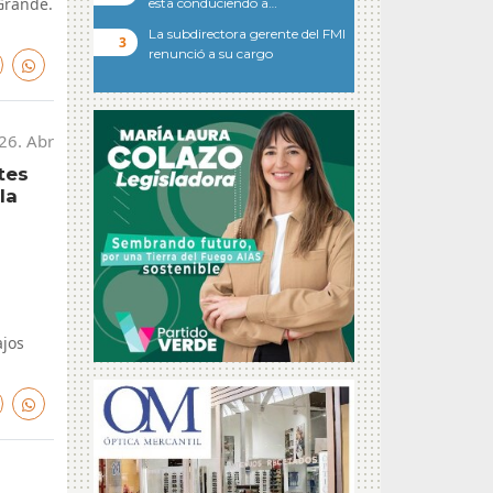
Grande.
esta conduciendo a…
La subdirectora gerente del FMI
renunció a su cargo
26. Abr
tes
la
ajos