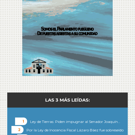
LAS 3 MÁS LEÍDAS:
Ley de Tierras: Piden impugnar al Senador Joaquín…
Por la Ley de Inocencia Fiscal Lázaro Báez fue sobreseído